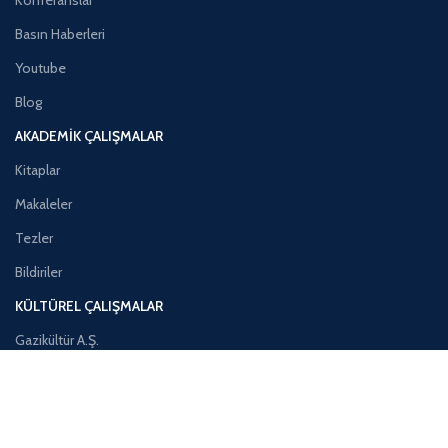
Basın Haberleri
Youtube
Blog
AKADEMIK ÇALIŞMALAR
Kitaplar
Makaleler
Tezler
Bildiriler
KÜLTÜREL ÇALIŞMALAR
Gazikültür A.Ş.
Halep Çalışmaları
Polonya Çalışmaları
MENÜ