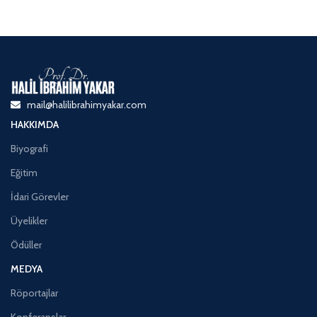
mail@halilibrahimyakar.com
HAKKIMDA
Biyografi
Eğitim
İdari Görevler
Üyelikler
Ödüller
MEDYA
Röportajlar
Konferanslar